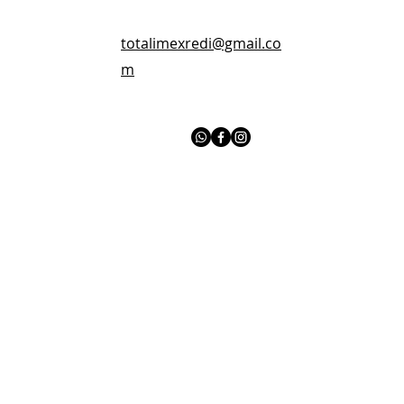
totalimexredi@gmail.co
m