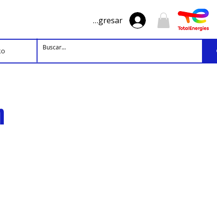
Ingresar
to
ón