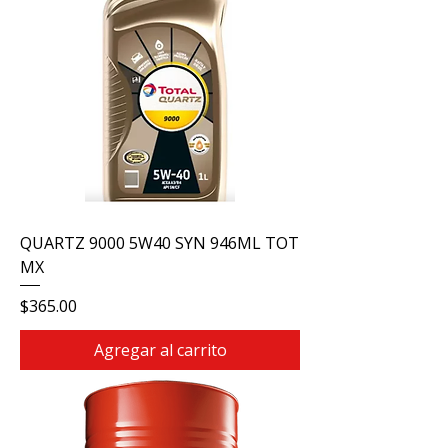
QUARTZ 9000 5W40 SYN 946ML TOT
MX
Precio
$365.00
Agregar al carrito