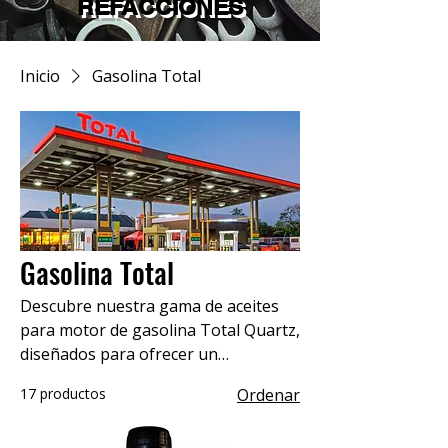
REFACCIONES
Inicio
Gasolina Total
Gasolina Total
Descubre nuestra gama de aceites
para motor de gasolina Total Quartz,
diseñados para ofrecer un
rendimiento excepcional y protección
17 productos
Ordenar
superior. Con tecnología avanzada,
los aceites Quartz prolongan la vida