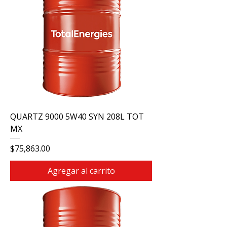
QUARTZ 9000 5W40 SYN 208L TOT
MX
Precio
$75,863.00
Agregar al carrito