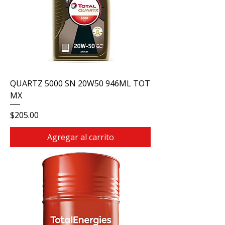
QUARTZ 5000 SN 20W50 946ML TOT
MX
Precio
$205.00
Agregar al carrito