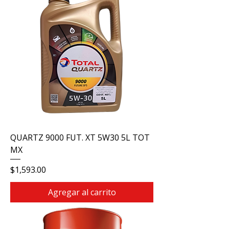
QUARTZ 9000 FUT. XT 5W30 5L TOT
MX
Precio
$1,593.00
Agregar al carrito