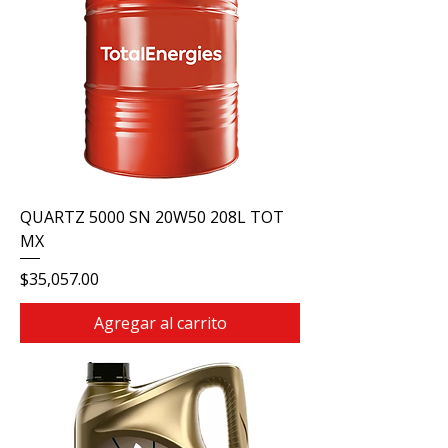
QUARTZ 5000 SN 20W50 208L TOT
MX
Precio
$35,057.00
Agregar al carrito