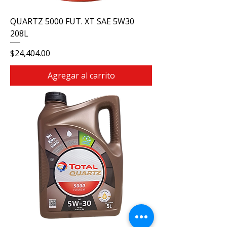
QUARTZ 5000 FUT. XT SAE 5W30
208L
Precio
$24,404.00
Agregar al carrito