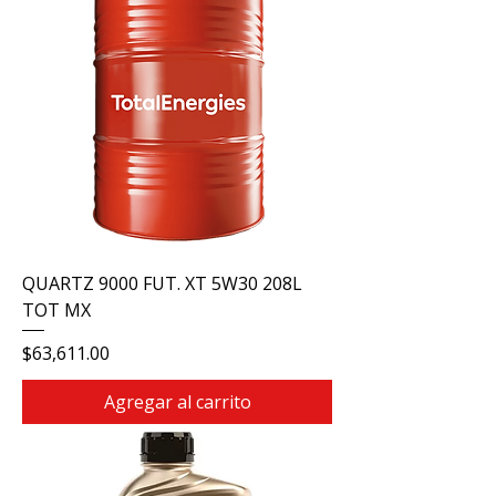
QUARTZ 9000 FUT. XT 5W30 208L
TOT MX
Precio
$63,611.00
Agregar al carrito