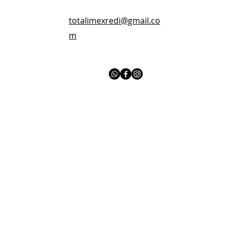
totalimexredi@gmail.co
m