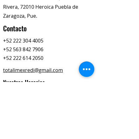
sobrecalentamiento
Rivera, 72010 Heroica Puebla de
Zaragoza, Pue.
Contacto
+52 222 304 4005
+52 563 842 7906
+52 222 614 2050
totalimexredi@gmail.com
Nuestros Horarios
Lun-Vie
Sábados
9:00 am – 6:00 pm
9:00 am – 2:00 pm