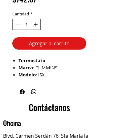
Cantidad
*
Agregar al carrito
Termostato
Marca:
CUMMINS
Modelo:
ISX
No. de Parte:
4318947
Descripción del Producto
El termostato es un
regulador temperatura del motor,
Contáctanos
permitiendo que alcance su
temperatura de funcionamiento
Oficina
óptima para un rendimiento
eficiente y evitar el
Blvd. Carmen Serdán 76, Sta María la