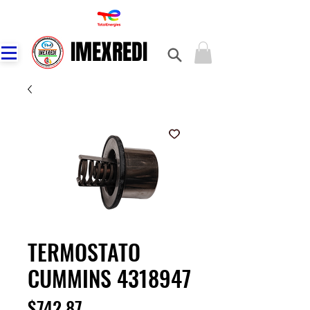
IMEXREDI
IMEXREDI
TERMOSTATO
CUMMINS 4318947
Precio
$742.87