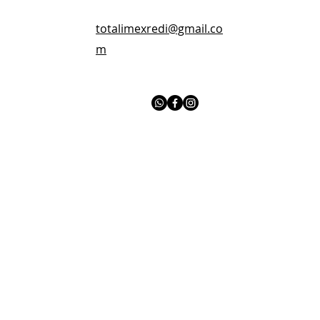
totalimexredi@gmail.co
m