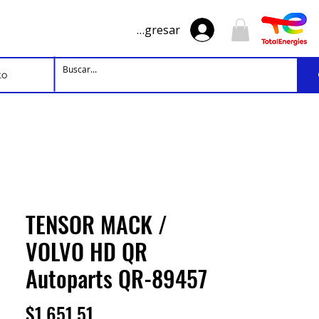
Ingresar
to
TENSOR MACK /
VOLVO HD QR
Autoparts QR-89457
Precio
$1,651.51