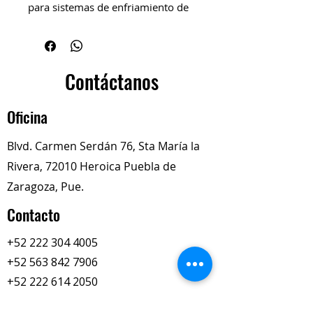
para sistemas de enfriamiento de
servicio pesado. Proporciona un
sello confiable y mantiene la
presión adecuada dentro del
circuito, optimizando la
Contáctanos
transferencia de calor y evitando
pérdidas de refrigerante.
Oficina
Construido con materiales
resistentes a la corrosión y
Blvd. Carmen Serdán 76, Sta María la
temperaturas elevadas,
Rivera, 72010 Heroica Puebla de
asegurando durabilidad en
operación continua.
Zaragoza, Pue.
Contacto
+52 222 304 4005
+52 563 842 7906
+52 222 614 2050
totalimexredi@gmail.com