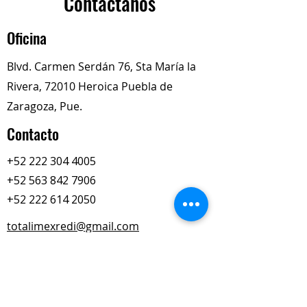
Contáctanos
Profundidad:
8.00 (pulgadas)
Descripción del Producto
Oficina
El
tapón de expansión original
es un tapón de congelación de
Blvd. Carmen Serdán 76, Sta María la
acero de fábrica que se utiliza para
Rivera, 72010 Heroica Puebla de
sellar conductos de refrigerante
críticos en el bloque del motor
Zaragoza, Pue.
Contacto
+52 222 304 4005
+52 563 842 7906
+52 222 614 2050
totalimexredi@gmail.com
Nuestros Horarios
Lun-Vie
Sábados