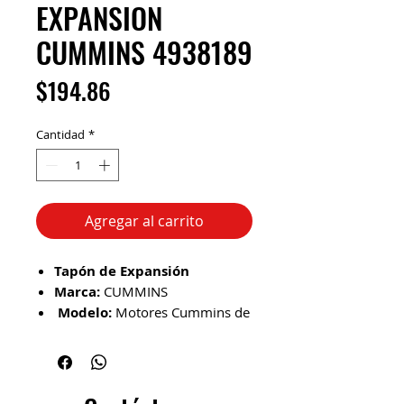
EXPANSION
CUMMINS 4938189
Precio
$194.86
Cantidad
*
Agregar al carrito
Tapón de Expansión
Marca:
CUMMINS
Modelo:
Motores Cummins de
5.9L y 6.7L de 2003 a 2018
No. de Parte:
4938189
Ancho:
8.00 (pulgadas)
Altura:
8.00 (pulgadas)