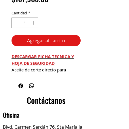
Cantidad
*
Agregar al carrito
DESCARGAR FICHA TECNICA Y
HOJA DE SEGURIDAD
Aceite de corte directo para
materiales ferrosos y no ferrosos,
servicio pesado. Fluido de triple
uso, hidráulico, lubricación y
corte.
Contáctanos
Para operaciones en Servicio
pesado
Oficina
Brochado.
Fresado
Blvd. Carmen Serdán 76, Sta María la