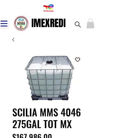
IMEXREDI
IMEXREDI
SCILIA MMS 4046
275GAL TOT MX
Precio
$167,986.00