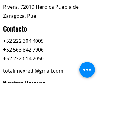
Escariado
Rivera, 72010 Heroica Puebla de
Pulido
Roscado
Zaragoza, Pue.
Torneado
Contacto
Lapeado
Mandrilado y rectificado
+52 222 304 4005
+52 563 842 7906
+52 222 614 2050
totalimexredi@gmail.com
Nuestros Horarios
Lun-Vie
Sábados
9:00 am – 6:00 pm
9:00 am – 2:00 pm