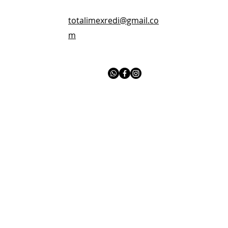
totalimexredi@gmail.co
m