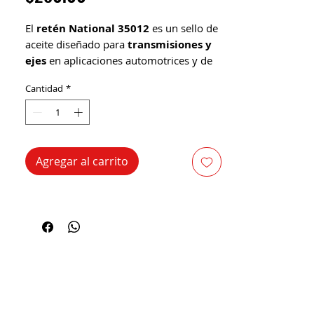
El
retén National 35012
es un sello de
aceite diseñado para
transmisiones y
ejes
en aplicaciones automotrices y de
servicio pesado.
Cantidad
*
Detalles generales:
Marca:
National (Timken / Federal-
Mogul)
Número de parte:
35012
Agregar al carrito
Tipo:
Retén radial de aceite
Función:
Mantener el lubricante
dentro de la transmisión o diferencial
y proteger contra la entrada de polvo,
agua y contaminantes.