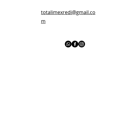
totalimexredi@gmail.co
m