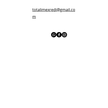
totalimexredi@gmail.co
m