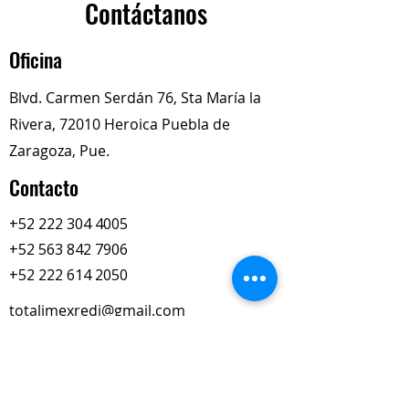
Pontiac 6000
V6
Contáctanos
2.8L
, para modelos fabricados
entre
1985 y 1989
Oficina
Descripción del Producto
Este componente es un sello de
Blvd. Carmen Serdán 76, Sta María la
aceite diseñado específicamente
Rivera, 72010 Heroica Puebla de
para evitar que el lubricante del
motor se escape por la parte
Zaragoza, Pue.
posterior del bloque, donde el
Contacto
cigüeñal se conecta con la
transmisión
+52 222 304 4005
+52 563 842 7906
+52 222 614 2050
totalimexredi@gmail.com
Nuestros Horarios
Lun-Vie