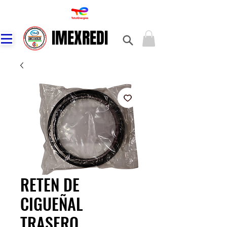
IMEXREDI
IMEXREDI
RETEN DE
CIGUEÑAL
TRASERO