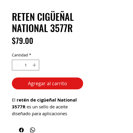
RETEN CIGÜEÑAL
NATIONAL 3577R
Precio
$79.00
Cantidad
*
Agregar al carrito
El
retén de cigüeñal National
3577R
es un sello de aceite
diseñado para aplicaciones
automotrices y de servicio pesado
en motores, específicamente para