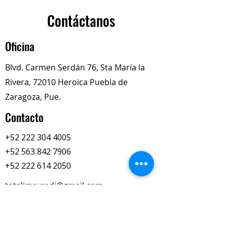
el
cigüeñal (delantero o trasero,
según aplicación)
.
Contáctanos
🔹
Detalles generales:
Marca:
National (Timken /
Oficina
Federal-Mogul)
Número de parte:
3577R
Blvd. Carmen Serdán 76, Sta María la
Tipo:
Retén radial de aceite
Rivera, 72010 Heroica Puebla de
para cigüeñal
Función:
Evitar fugas de aceite
Zaragoza, Pue.
del motor en la salida del
Contacto
cigüeñal y proteger de
contaminantes externos.
+52 222 304 4005
+52 563 842 7906
+52 222 614 2050
totalimexredi@gmail.com
Nuestros Horarios
Lun-Vie