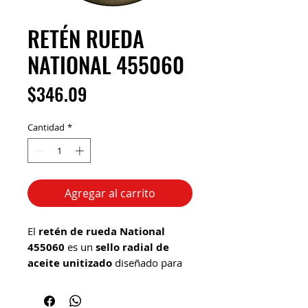
RETÉN RUEDA
NATIONAL 455060
Precio
$346.09
Cantidad
*
Agregar al carrito
El
retén de rueda National
455060
es un
sello radial de
aceite unitizado
diseñado para
mazas de rueda de vehículos
pesados
, usado principalmente en