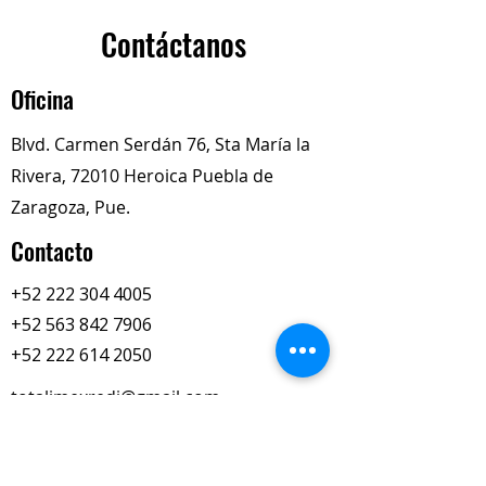
camiones, remolques y
autobuses
.
Contáctanos
Detalles generales:
Oficina
Marca:
National (Timken /
Federal-Mogul)
Blvd. Carmen Serdán 76, Sta María la
Número de parte:
455060
Rivera, 72010 Heroica Puebla de
Tipo:
Retén
Unitized Wheel Seal
(diseño de dos piezas, libre de
Zaragoza, Pue.
fugas, alta durabilidad)
Contacto
Función:
Mantener el
lubricante dentro del cubo de
+52 222 304 4005
rueda y proteger contra polvo,
+52 563 842 7906
agua y contaminantes externos.
+52 222 614 2050
totalimexredi@gmail.com
Nuestros Horarios
Lun-Vie