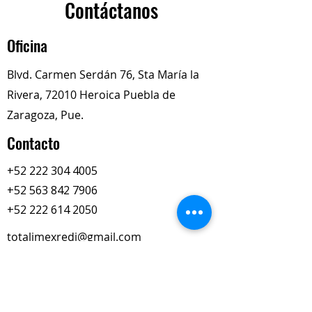
Kenworth:
Contáctanos
motores diésel
Ford HD:
Modelos como el
Oficina
B600 con motor 5.9L
Chevrolet:
Modelos de
Blvd. Carmen Serdán 76, Sta María la
servicio pesado como el B7
Rivera, 72010 Heroica Puebla de
No. de Parte:
90105
Descripción del Producto
Zaragoza, Pue.
Es un componente esencial en el
Contacto
sistema de correas de los motores
para guiar o tensar la banda de
+52 222 304 4005
accesorios.
+52 563 842 7906
+52 222 614 2050
totalimexredi@gmail.com
Nuestros Horarios
Lun-Vie