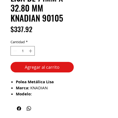
32.80 MM
KNADIAN 90105
Precio
$337.92
Cantidad
*
Agregar al carrito
Polea Metálica Lisa
Marca:
KNADIAN
Modelo:
Freightliner:
Modelos Cascadia y
Business Class M2
Aplicaciones en