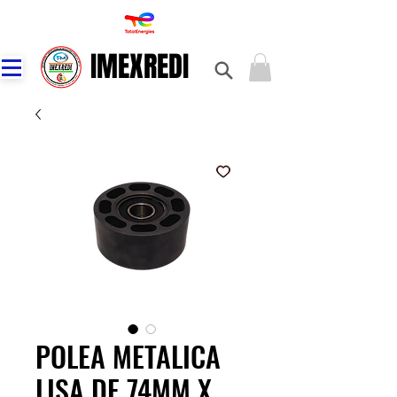
IMEXREDI
IMEXREDI
POLEA METALICA
LISA DE 74MM X