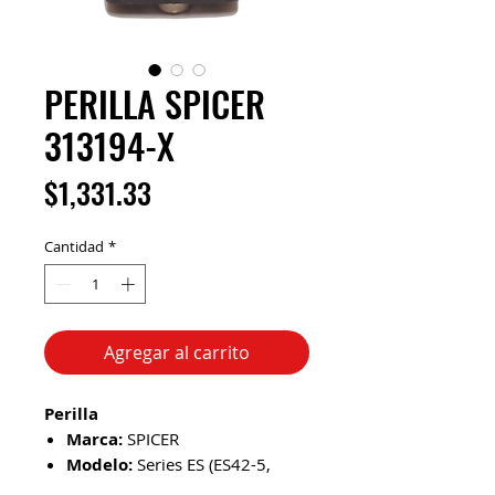
PERILLA SPICER
313194-X
Precio
$1,331.33
Cantidad
*
Agregar al carrito
Perilla
Marca:
SPICER
Modelo:
Series ES (ES42-5,
ES52-7) y modelos de camiones