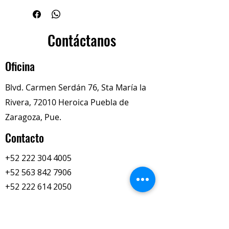
International/Navistar
No. de Parte:
313194-X
Descripción del Producto
Contáctanos
Los botones numerados de la
perilla, suelen utilizarse para
Oficina
preseleccionar rangos o marchas
específicas según la configuración
Blvd. Carmen Serdán 76, Sta María la
de la transmisión
Rivera, 72010 Heroica Puebla de
Zaragoza, Pue.
Contacto
+52 222 304 4005
+52 563 842 7906
+52 222 614 2050
totalimexredi@gmail.com
Nuestros Horarios