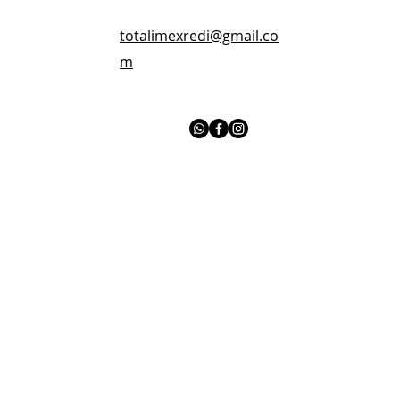
totalimexredi@gmail.co
m