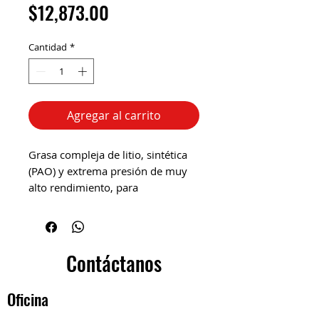
Precio
$12,873.00
Cantidad
*
Agregar al carrito
Grasa compleja de litio, sintética
(PAO) y extrema presión de muy
alto rendimiento, para
aplicaciones de velocidad
moderada a alta, en un amplio
rango de temperaturas y cargas
pesadas.
Contáctanos
Recomendada para rodamientos
Oficina
de motores eléctricos.