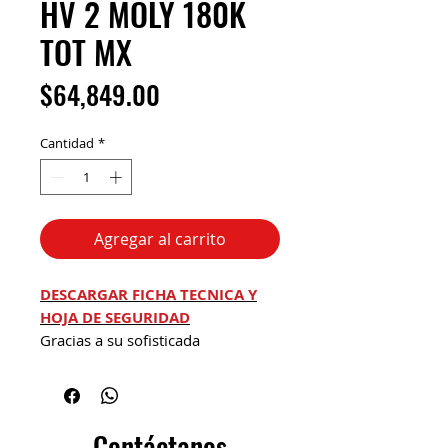
HV 2 MOLY 180K
TOT MX
Precio
$64,849.00
Cantidad
*
Agregar al carrito
DESCARGAR FICHA TECNICA Y
HOJA DE SEGURIDAD
Gracias a su sofisticada
formulación, MULTIS COMPLEX
HV2 Moly es capaz de cumplir los
requerimientos de lubricación de
varios tipos de equipos. Muy
Contáctanos