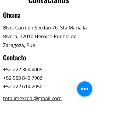
buena resistencia de la película de
grasa al ingreso de agua,
Oficina
variaciones en temperatura y
contaminación lo cual hace
Blvd. Carmen Serdán 76, Sta María la
posible reducir los costos de
Rivera, 72010 Heroica Puebla de
mantenimiento. Contiene
disulfuro de molibdeno.
Zaragoza, Pue.
Contacto
+52 222 304 4005
+52 563 842 7906
+52 222 614 2050
totalimexredi@gmail.com
Nuestros Horarios
Lun-Vie
Sábados