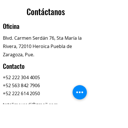
condiciones de alta carga,
velocidad y temperatura.
Contáctanos
Excelentes características de
extrema presión.
Oficina
Estabilidad mecánica y térmica.
Alta adherencia a los sustratos.
Blvd. Carmen Serdán 76, Sta María la
Protección contra la corrosión y
Rivera, 72010 Heroica Puebla de
oxidación.
Alto punto de goteo y buena
Zaragoza, Pue.
bombeabilidad.
Contacto
Excelente protección contra el
desgaste.
+52 222 304 4005
+52 563 842 7906
+52 222 614 2050
totalimexredi@gmail.com
Nuestros Horarios
Lun-Vie