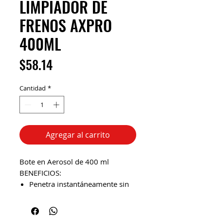
LIMPIADOR DE
FRENOS AXPRO
400ML
Precio
$58.14
Cantidad
*
Agregar al carrito
Bote en Aerosol de 400 ml
BENEFICIOS:
Penetra instantáneamente sin
dejar residuo.
Remueve líquido de frenos y
polvo de balata.