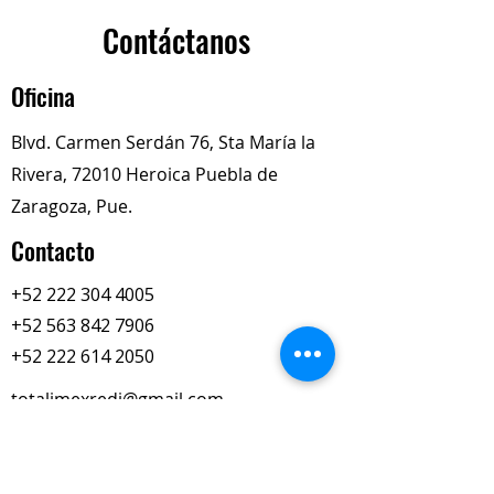
Puede ser usado en frenos de
Contáctanos
disco y tambor.
Auxiliar en la limpieza de
Oficina
partes.
Solvente presurizado de rápida
Blvd. Carmen Serdán 76, Sta María la
evaporación.
Rivera, 72010 Heroica Puebla de
Evita y previene la oxidación
del sistema.
Zaragoza, Pue.
Reduce los tiempos de mano de
Contacto
obra.
No daña hules, plásticos o
+52 222 304 4005
sensores.
+52 563 842 7906
Elimina ruidos causados por
suciedad.
+52 222 614 2050
Restaura la capacidad de
totalimexredi@gmail.com
frenado.
Nuestros Horarios
Lun-Vie