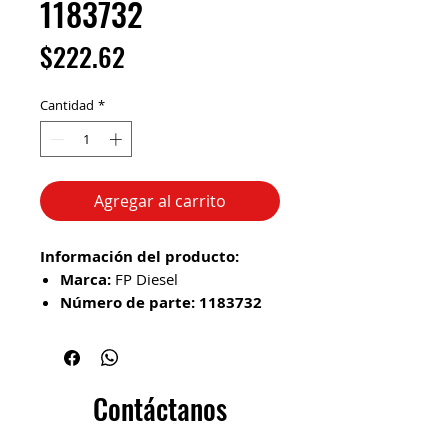
1183732
Precio
$222.62
Cantidad
*
Agregar al carrito
Información del producto:
Marca:
FP Diesel
Número de parte:
1183732
Tipo:
Liga / sello anular (O-ring)
Función:
Proporcionar sellado
hermético para evitar fugas de
fluidos
Contáctanos
Aplicación:
Motores diésel