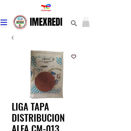
IMEXREDI
IMEXREDI
LIGA TAPA
DISTRIBUCION
ALFA CM-013