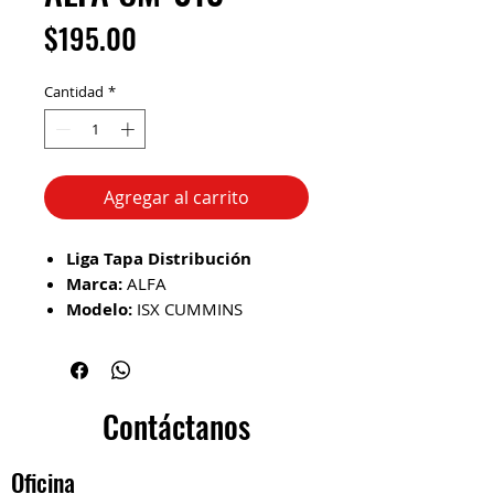
Precio
$195.00
Cantidad
*
Agregar al carrito
Liga Tapa Distribución
Marca:
ALFA
Modelo:
ISX CUMMINS
No. de Parte:
CM-013
Descripción d el Producto
Fabricada en silicón de alta
resistencia y desempeño en altas
Contáctanos
temperaturas calidad (OEM)
garantizando un sellado perfecto
Oficina