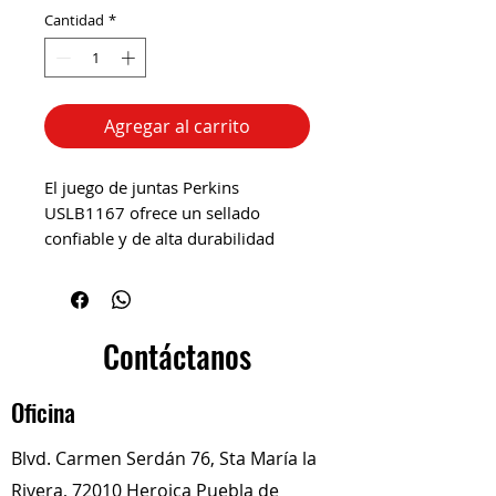
Cantidad
*
Agregar al carrito
El juego de juntas Perkins
USLB1167 ofrece un sellado
confiable y de alta durabilidad
para componentes críticos del
motor. Fabricadas con materiales
resistentes a temperatura y
presión, aseguran un ajuste
Contáctanos
perfecto y evitan fugas,
garantizando el rendimiento
Oficina
óptimo del motor en aplicaciones
diésel Perkins.
Blvd. Carmen Serdán 76, Sta María la
Rivera, 72010 Heroica Puebla de