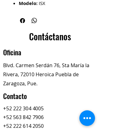
Modelo:
ISX
No. de parte:
4965090
Aplicación:
Compresores de
aire o refrigeración,
compatibles con motores o
Contáctanos
sistemas de modelo ISX
Descripción del Producto
Oficina
Estas piezas se utilizan para sellar
las uniones entre diferentes partes
Blvd. Carmen Serdán 76, Sta María la
del compresor, evitando fugas de
Rivera, 72010 Heroica Puebla de
fluidos (aceite, refrigerante) o
pérdida de presión de aire
Zaragoza, Pue.
Contacto
+52 222 304 4005
+52 563 842 7906
+52 222 614 2050
totalimexredi@gmail.com