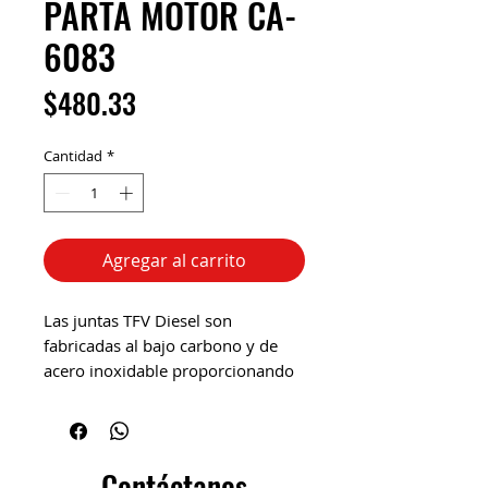
PARTA MOTOR CA-
6083
Precio
$480.33
Cantidad
*
Agregar al carrito
Las juntas TFV Diesel son
fabricadas al bajo carbono y de
acero inoxidable proporcionando
una alta resistencia a la corrosión
y un alto desempeño en el motor
Diesel.
Perkins Motor 6.354 Fase I.
Contáctanos