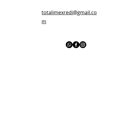
totalimexredi@gmail.co
m