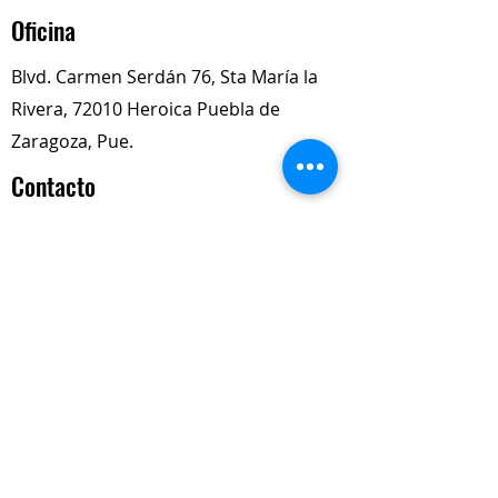
Oficina
Blvd. Carmen Serdán 76, Sta María la
Rivera, 72010 Heroica Puebla de
Zaragoza, Pue.
Contacto
+52 222 304 4005
+52 563 842 7906
+52 222 614 2050
totalimexredi@gmail.com
Nuestros Horarios
Lun-Vie
Sábados