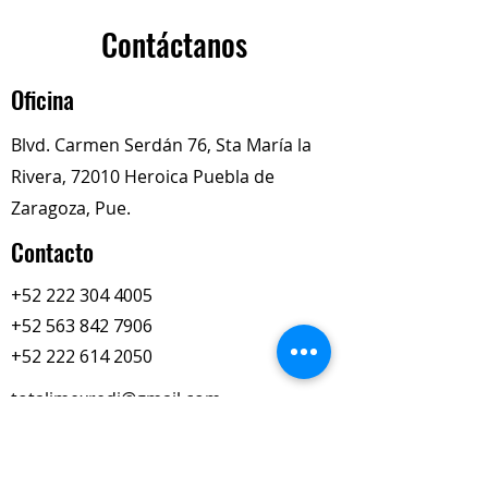
tapa frontal del motor)
Aplicación común:
Motores
Contáctanos
Cummins N14
y algunas
variantes de Cummins
Oficina
L10/M11
Blvd. Carmen Serdán 76, Sta María la
Rivera, 72010 Heroica Puebla de
Zaragoza, Pue.
Contacto
+52 222 304 4005
+52 563 842 7906
+52 222 614 2050
totalimexredi@gmail.com
Nuestros Horarios
Lun-Vie