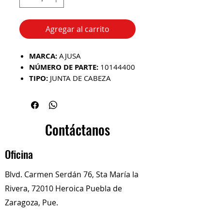
Agregar al carrito
MARCA:
AJUSA
NÚMERO DE PARTE:
10144400
TIPO:
JUNTA DE CABEZA
(CULATA)
MATERIAL:
MULTICAPA DE
ACERO (MLS) o COMPUESTO
REFORZADO (según versión)
Contáctanos
UBICACIÓN:
ENTRE EL
BLOQUE Y LA CULATA
Oficina
FUNCIÓN:
Sella la cámara de
Blvd. Carmen Serdán 76, Sta María la
combustión
Rivera, 72010 Heroica Puebla de
Impide fugas de aceite,
refrigerante y compresión
Zaragoza, Pue.