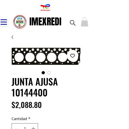
IMEXREDI
IMEXREDI
JUNTA AJUSA
10144400
Precio
$2,088.80
Cantidad
*