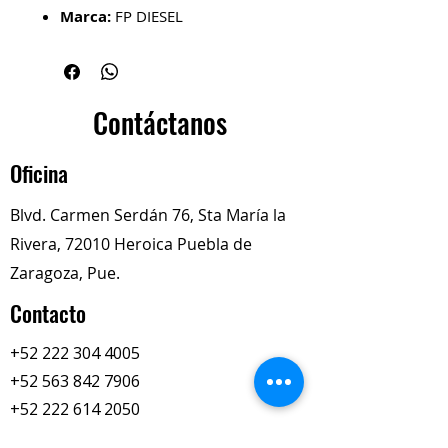
Marca:
FP DIESEL
Modelo:
Motores Cummins
NT855, Big Cam 350, 400 y
N14
No. de Parte:
3801260
Contáctanos
Descripción del Producto
Juego de cojinetes principales del
Oficina
cigüeñal del motor
Blvd. Carmen Serdán 76, Sta María la
Rivera, 72010 Heroica Puebla de
Zaragoza, Pue.
Contacto
+52 222 304 4005
+52 563 842 7906
+52 222 614 2050
totalimexredi@gmail.com