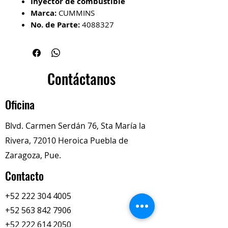
Inyector de combustible
Marca:
CUMMINS
No. de Parte:
4088327
Compatibilidad:
Motores
Cummins ISX, QSX, X15, ISX15
y QSX15, se utiliza en motores
Euro 3 de 15 litros
Contáctanos
Descripción del Producto
es una pieza de precisión
Oficina
que
pulveriza el diesel
a alta
presión dentro del motor para
Blvd. Carmen Serdán 76, Sta María la
generar la combustión.
Rivera, 72010 Heroica Puebla de
Su función es dosificar la cantidad
exacta de combustible en el
Zaragoza, Pue.
momento preciso para que el
Contacto
motor tenga potencia y eficiencia
+52 222 304 4005
+52 563 842 7906
+52 222 614 2050