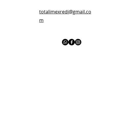
totalimexredi@gmail.co
m