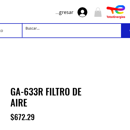
Ingresar
to
GA-633R FILTRO DE
AIRE
Precio
$672.29