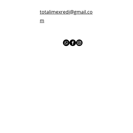
totalimexredi@gmail.co
m