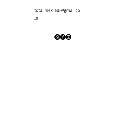
totalimexredi@gmail.co
m