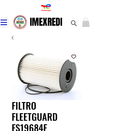
IMEXREDI
IMEXREDI
FILTRO
FLEETGUARD
FS19684E