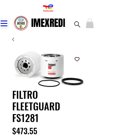
IMEXREDI
IMEXREDI
FILTRO
FLEETGUARD
FS1281
Precio
$473.55