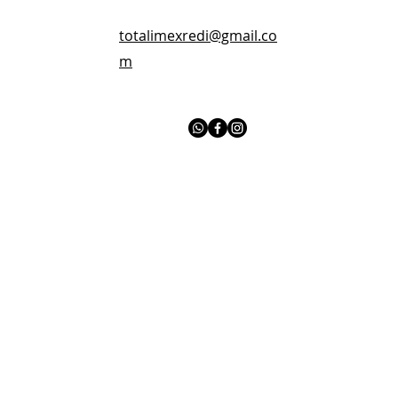
totalimexredi@gmail.co
m