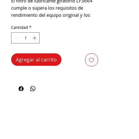
El filtro de lubricante giratorio LF3664
cumple o supera los requisitos de
rendimiento del equipo original y los
nuevos desafíos de la tecnología de
Cantidad
*
motores moderna.
Agregar al carrito