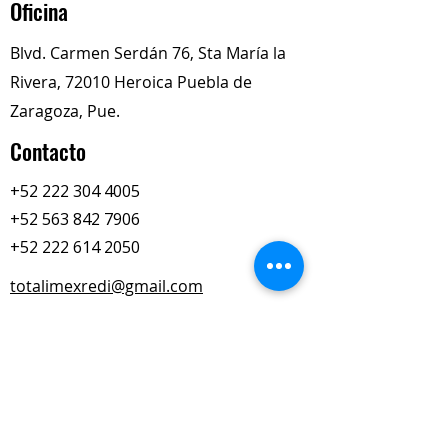
Oficina
al fabricante de la bomba) y alta
temperatura ( hasta 100°C en
Blvd. Carmen Serdán 76, Sta María la
puntos calientes).
Rivera, 72010 Heroica Puebla de
Lubricantes especialmente
orientados para sistemas
Zaragoza, Pue.
hidráulicos que trabajan en
Contacto
variaciones extremas de
temperatura (-30°C). Operación
+52 222 304 4005
regular todo el año:
+52 563 842 7906
Construcción, agricultura,
marinos, transporte y otras
+52 222 614 2050
aplicaciones industriales.
totalimexredi@gmail.com
Nuestros Horarios
Lun-Vie
Sábados
9:00 am – 6:00 pm