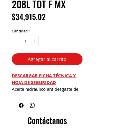
208L TOT F MX
Precio
$34,915.02
Cantidad
*
Agregar al carrito
DESCARGAR FICHA TÉCNICA Y
HOJA DE SEGURIDAD
Aceite hidráulico antidesgaste de
alto índice de viscosidad y de alto
grado de limpieza.
Los Equivis ZS 46 F. Se
recomienda para todo tipo de
Contáctanos
sistemas hidráulicos operando
a alta presión (el limíte lo indica