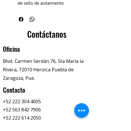
de sello de aislamiento
Función:
Proporciona un cierre
hermético que evita fugas de
gases, refrigerante o aceite, y
actúa como barrera térmica o
Contáctanos
de vibración.
Material:
Compuesto
Oficina
resistente a altas temperaturas
y presiones.
Blvd. Carmen Serdán 76, Sta María la
Aplicaciones:
Utilizada en
Rivera, 72010 Heroica Puebla de
motores Caterpillar para
maquinaria pesada,
Zaragoza, Pue.
generalmente en conexiones de
Contacto
sistemas de admisión, escape o
enfriamiento.
+52 222 304 4005
+52 563 842 7906
+52 222 614 2050
totalimexredi@gmail.com