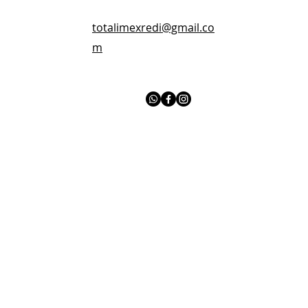
totalimexredi@gmail.co
m