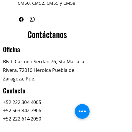
CM50, CM52, CM55 y CM58
No. de Parte:
59-482-1
Descripción del Producto
Este componente metálico
cilíndrico es una pieza de precisión
Contáctanos
utilizada en sistemas de
transmisión de vehículos de carga
Oficina
pesada
Blvd. Carmen Serdán 76, Sta María la
Rivera, 72010 Heroica Puebla de
Zaragoza, Pue.
Contacto
+52 222 304 4005
+52 563 842 7906
+52 222 614 2050
totalimexredi@gmail.com