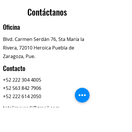
lubricación estable y larga vida
útil, ideales para reparaciones de
Contáctanos
precisión y operación confiable del
motor.
Oficina
Blvd. Carmen Serdán 76, Sta María la
Rivera, 72010 Heroica Puebla de
Zaragoza, Pue.
Contacto
+52 222 304 4005
+52 563 842 7906
+52 222 614 2050
totalimexredi@gmail.com
Nuestros Horarios
Lun-Vie