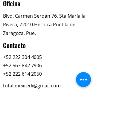
Oficina
de azúcar.
No contiene disolventes ni
Blvd. Carmen Serdán 76, Sta María la
compuestos bituminosos.
Rivera, 72010 Heroica Puebla de
Fácilmente bombeable por el
equipo de pulverización
Zaragoza, Pue.
automático.
Contacto
+52 222 304 4005
+52 563 842 7906
+52 222 614 2050
totalimexredi@gmail.com
Nuestros Horarios
Lun-Vie
Sábados
9:00 am – 6:00 pm