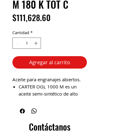
M 180 K TOT C
Precio
$111,628.60
Cantidad
*
Agregar al carrito
Aceite para engranajes abiertos.
CARTER OGL 1000 M es un
aceite semi-sintético de alto
rendimiento, muy viscoso para
la lubricación de engranajes
abiertos. Resistencia de carga
muy alta, está especialmente
Contáctanos
adaptado a los engranajes
abiertos de los molinos de caña