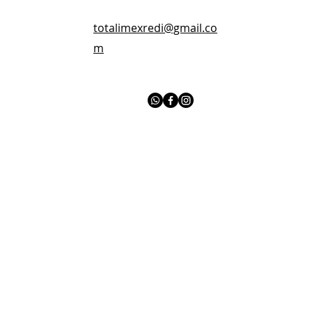
totalimexredi@gmail.co
m