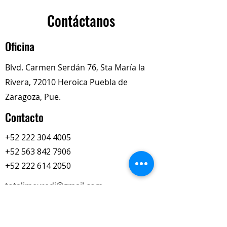
Código:
SL343M
Marca:
CAR PRO
Contáctanos
Tipo:
Camisa de cilindro
(liner)
Oficina
Aplicación:
Motores
Cummins
Blvd. Carmen Serdán 76, Sta María la
Rivera, 72010 Heroica Puebla de
Zaragoza, Pue.
Contacto
+52 222 304 4005
+52 563 842 7906
+52 222 614 2050
totalimexredi@gmail.com
Nuestros Horarios
Lun-Vie