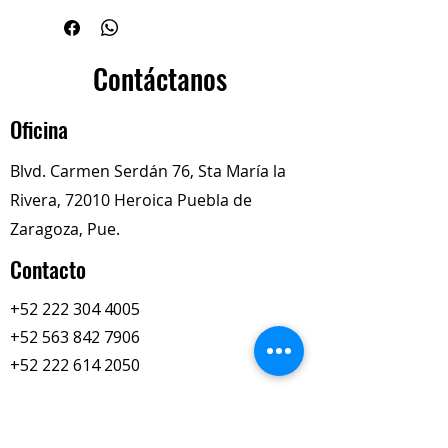
Descripción del Producto
Este componente se instala en el
extremo pequeño de la biela para
Contáctanos
proporcionar una superficie de
rodamiento duradera para el
Oficina
perno del pistón
Blvd. Carmen Serdán 76, Sta María la
Rivera, 72010 Heroica Puebla de
Zaragoza, Pue.
Contacto
+52 222 304 4005
+52 563 842 7906
+52 222 614 2050
totalimexredi@gmail.com
Nuestros Horarios