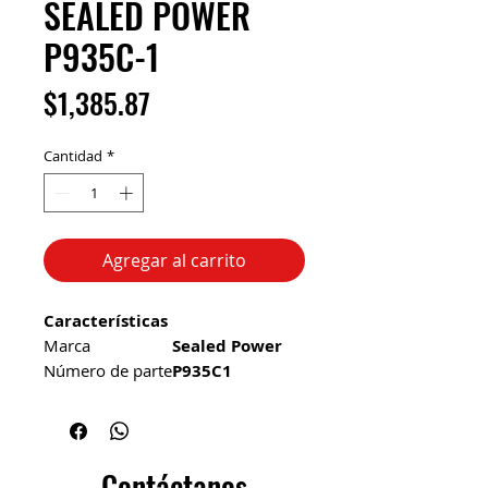
SEALED POWER
P935C-1
Precio
$1,385.87
Cantidad
*
Agregar al carrito
Características
Marca
Sealed Power
Número de parte
P935C1
Clasificación
Bomba Agua
Contáctanos