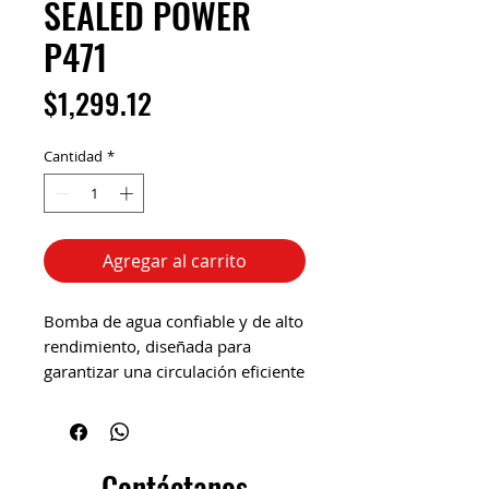
SEALED POWER
P471
Precio
$1,299.12
Cantidad
*
Agregar al carrito
Bomba de agua confiable y de alto
rendimiento, diseñada para
garantizar una circulación eficiente
del refrigerante y mantener la
temperatura óptima del motor.
Construcción resistente, impulsor
de calidad y sello duradero que
Contáctanos