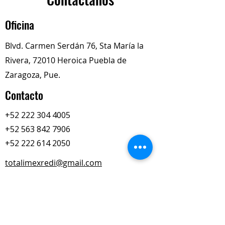
aseguran larga vida útil en
condiciones de trabajo exigentes.
Oficina
Blvd. Carmen Serdán 76, Sta María la
Rivera, 72010 Heroica Puebla de
Zaragoza, Pue.
Contacto
+52 222 304 4005
+52 563 842 7906
+52 222 614 2050
totalimexredi@gmail.com
Nuestros Horarios
Lun-Vie
Sábados