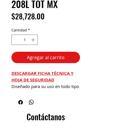
208L TOT MX
Precio
$28,728.00
Cantidad
*
Agregar al carrito
DESCARGAR FICHA TÉCNICA Y
HOJA DE SEGURIDAD
Diseñado para su uso en todo tipo
de sistemas hidráulicos que
funcionan en las condiciones más
difíciles, como en máquinas
herramienta, máquinas de
Contáctanos
inyección de moldes, prensas y
otros equipos industriales o